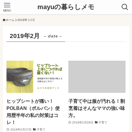
mayuの暮らしメモ
MENU
ホーム
2019年
2月
2019年2月
– date –
ヒップシートが痛い！
子育て中は服が汚れる！割
POLBAN（ポルバン）使
烹着はそんなママの強い味
用歴半年の私の対策はコ
方。
レ！
2019年2月26日
子育て
2019年2月27日
子育て