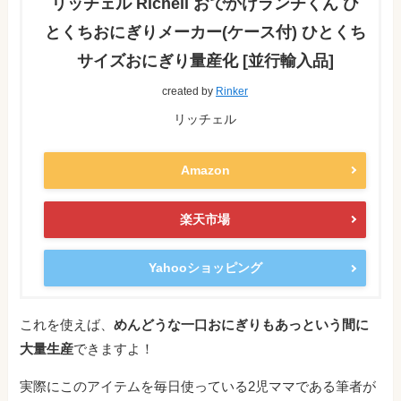
リッチェル Richell おでかけランチくん ひ
とくちおにぎりメーカー(ケース付) ひとくち
サイズおにぎり量産化 [並行輸入品]
created by
Rinker
リッチェル
Amazon
楽天市場
Yahooショッピング
これを使えば、
めんどうな一口おにぎりもあっという間に
大量生産
できますよ！
実際にこのアイテムを毎日使っている2児ママである筆者が